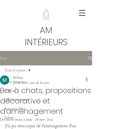
AM
INTÉRIEURS
Post
Tous les posts
Mélanie
Tous les posts
5 févr. 2021
1 min de lecture
Bar à chats, propositions
Projets
décorative et
AM Intérieurs
d'aménagement
Astuces déco
Eshop
Dernière mise à jour :
18 nov. 2021
J'ai pu m'occuper de l'aménagement d'un 