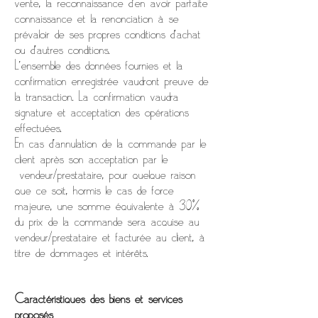
vente, la reconnaissance d’en avoir parfaite
connaissance et la renonciation à se
prévaloir de ses propres conditions d’achat
ou d’autres conditions.
L’ensemble des données fournies et la
confirmation enregistrée vaudront preuve de
la transaction. La confirmation vaudra
signature et acceptation des opérations
effectuées.
En cas d’annulation de la commande par le
client après son acceptation par le
vendeur/prestataire, pour quelque raison
que ce soit, hormis le cas de force
majeure, une somme équivalente à 30%
du prix de la commande sera acquise au
vendeur/prestataire et facturée au client, à
titre de dommages et intérêts.
Caractéristiques des biens et services
proposés