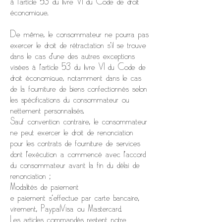
à l’article 53 du livre VI du Code de droit
économique.
De même, le consommateur ne pourra pas
exercer le droit de rétractation s’il se trouve
dans le cas d’une des autres exceptions
visées à l’article 53 du livre VI du Code de
droit économique, notamment dans le cas
de la fourniture de biens confectionnés selon
les spécifications du consommateur ou
nettement personnalisés.
Sauf convention contraire, le consommateur
ne peut exercer le droit de renonciation
pour les contrats de fourniture de services
dont l'exécution a commencé avec l'accord
du consommateur avant la fin du délai de
renonciation ;
Modalités de paiement
e paiement s’effectue par carte bancaire,
virement, PaypalVisa ou Mastercard.
Les articles commandés restent notre