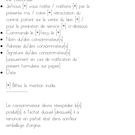
Je/nous (*) vous notifie / notifions (*) par la
présente ma / notre (*) rétractation du
contrat portant sur la vente du bien (*) /
pour la prestation de service (*) ci-dessous
Commandé le (*)/reçu le (*)
Nom du/des consommateur(s)
Adresse du/des consommateur(s)
Signature du/des consommateur(s)
(uniquement en cas de notification du
présent formulaire sur papier)
Date
(*) Biffez la mention inutile.
---------
Le consommateur devra réexpédier le(s)
produit(s) à l'achat duquel (desquels) il a
renoncé en parfait état dans son/leur
emballage d’origine.