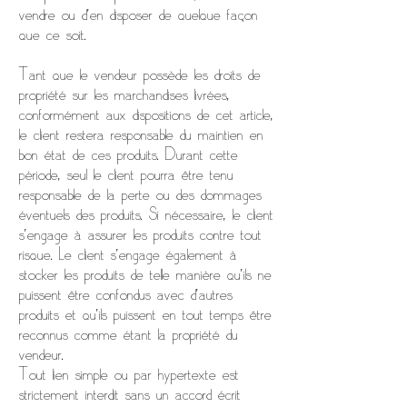
vendre ou d'en disposer de quelque façon
que ce soit.
Tant que le vendeur possède les droits de
propriété sur les marchandises livrées,
conformément aux dispositions de cet article,
le client restera responsable du maintien en
bon état de ces produits. Durant cette
période, seul le client pourra être tenu
responsable de la perte ou des dommages
éventuels des produits. Si nécessaire, le client
s'engage à assurer les produits contre tout
risque. Le client s'engage également à
stocker les produits de telle manière qu'ils ne
puissent être confondus avec d'autres
produits et qu'ils puissent en tout temps être
reconnus comme étant la propriété du
vendeur.
Tout lien simple ou par hypertexte est
strictement interdit sans un accord écrit