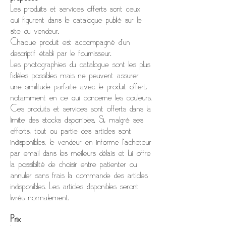
Les produits et services offerts sont ceux
qui figurent dans le catalogue publié sur le
site du vendeur.
Chaque produit est accompagné d’un
descriptif établi par le fournisseur.
Les photographies du catalogue sont les plus
fidèles possibles mais ne peuvent assurer
une similitude parfaite avec le produit offert,
notamment en ce qui concerne les couleurs.
Ces produits et services sont offerts dans la
limite des stocks disponibles. Si, malgré ses
efforts, tout ou partie des articles sont
indisponibles, le vendeur en informe l’acheteur
par email dans les meilleurs délais et lui offre
la possibilité de choisir entre patienter ou
annuler sans frais la commande des articles
indisponibles. Les articles disponibles seront
livrés normalement.
Prix