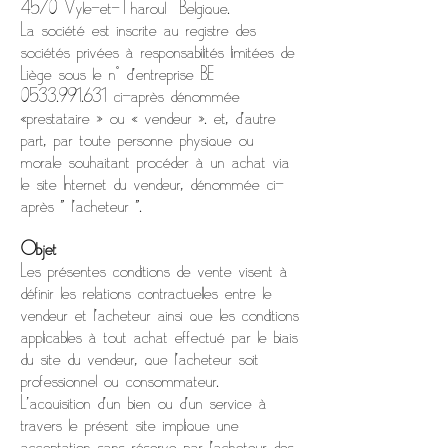
4570 Vyle-et-Tharoul Belgique.
La société est inscrite au registre des
sociétés privées à responsabilités limitées de
Liège sous le n° d'entreprise BE
0533.991.631 ci-après dénommée
«prestataire » ou « vendeur ». et, d’autre
part, par toute personne physique ou
morale souhaitant procéder à un achat via
le site Internet du vendeur, dénommée ci-
après " l’acheteur ".
Objet
Les présentes conditions de vente visent à
définir les relations contractuelles entre le
vendeur et l’acheteur ainsi que les conditions
applicables à tout achat effectué par le biais
du site du vendeur, que l’acheteur soit
professionnel ou consommateur.
L’acquisition d’un bien ou d’un service à
travers le présent site implique une
acceptation sans réserve par l’acheteur des