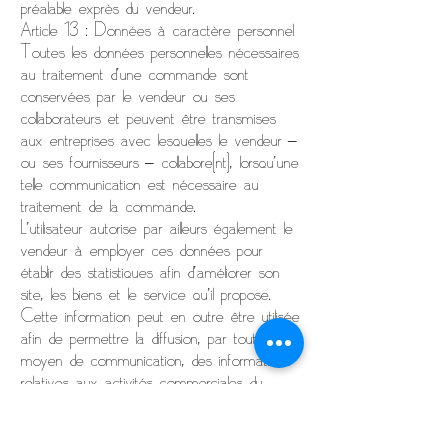
préalable exprès du vendeur.
Article 13 : Données à caractère personnel
Toutes les données personnelles nécessaires
au traitement d’une commande sont
conservées par le vendeur ou ses
collaborateurs et peuvent être transmises
aux entreprises avec lesquelles le vendeur –
ou ses fournisseurs – collabore(nt), lorsqu’une
telle communication est nécessaire au
traitement de la commande.
L'utilisateur autorise par ailleurs également le
vendeur à employer ces données pour
établir des statistiques afin d'améliorer son
site, les biens et le service qu'il propose.
Cette information peut en outre être utilisée
afin de permettre la diffusion, par tout
moyen de communication, des informations
relatives aux activités commerciales du
vendeur à sa clientèle.
Le vendeur conserve enfin les données