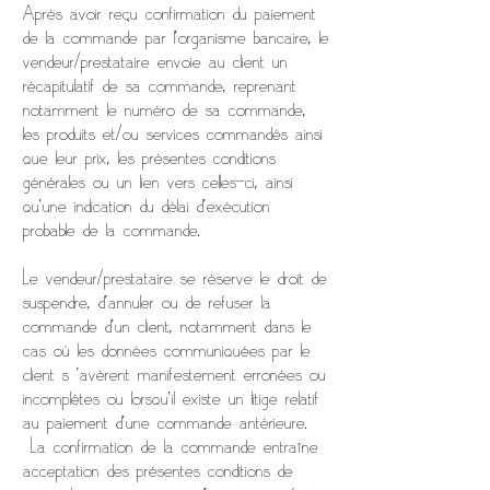
Après avoir reçu confirmation du paiement
de la commande par l'organisme bancaire, le
vendeur/prestataire envoie au client un
récapitulatif de sa commande, reprenant
notamment le numéro de sa commande,
les produits et/ou services commandés ainsi
que leur prix, les présentes conditions
générales ou un lien vers celles-ci, ainsi
qu’une indication du délai d’exécution
probable de la commande.
Le vendeur/prestataire se réserve le droit de
suspendre, d’annuler ou de refuser la
commande d’un client, notamment dans le
cas où les données communiquées par le
client s ’avèrent manifestement erronées ou
incomplètes ou lorsqu’il existe un litige relatif
au paiement d’une commande antérieure.
​ La confirmation de la commande entraîne
acceptation des présentes conditions de