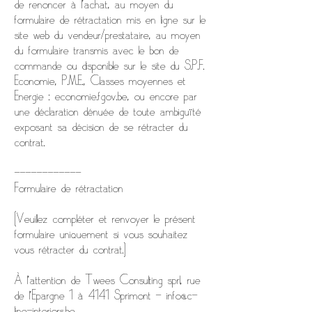
de renoncer à l’achat, au moyen du
formulaire de rétractation mis en ligne sur le
site web du vendeur/prestataire, au moyen
du formulaire transmis avec le bon de
commande ou disponible sur le site du S.P.F.
Economie, P.M.E., Classes moyennes et
Energie : economie.fgov.be, ou encore par
une déclaration dénuée de toute ambiguïté
exposant sa décision de se rétracter du
contrat.
------------
Formulaire de rétractation
(Veuillez compléter et renvoyer le présent
formulaire uniquement si vous souhaitez
vous rétracter du contrat.)
À l'attention de Twees Consulting sprl, rue
de l'Epargne 1 à 4141 Sprimont - info@c-
line-interiors.be