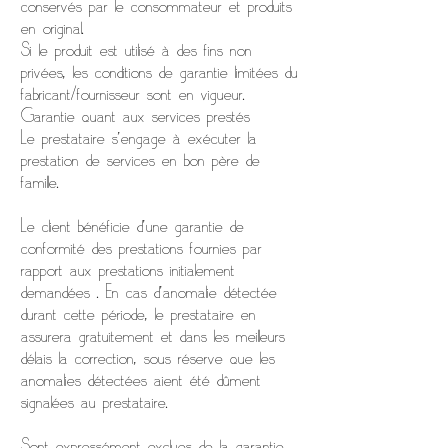
conservés par le consommateur et produits
en original.
Si le produit est utilisé à des fins non
privées, les conditions de garantie limitées du
fabricant/fournisseur sont en vigueur.
Garantie quant aux services prestés
Le prestataire s’engage à exécuter la
prestation de services en bon père de
famille.
Le client bénéficie d’une garantie de
conformité des prestations fournies par
rapport aux prestations initialement
demandées . En cas d’anomalie détectée
durant cette période, le prestataire en
assurera gratuitement et dans les meilleurs
délais la correction, sous réserve que les
anomalies détectées aient été dûment
signalées au prestataire.
Sont expressément exclues de la garantie