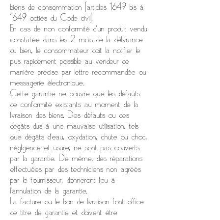
biens de consommation (articles 1649 bis à
1649 octies du Code civil).
En cas de non conformité d’un produit vendu
constatée dans les 2 mois de la délivrance
du bien, le consommateur doit la notifier le
plus rapidement possible au vendeur de
manière précise par lettre recommandée ou
messagerie électronique.
Cette garantie ne couvre que les défauts
de conformité existants au moment de la
livraison des biens. Des défauts ou des
dégâts dus à une mauvaise utilisation, tels
que dégâts d’eau, oxydation, chute ou choc,
négligence et usure, ne sont pas couverts
par la garantie. De même, des réparations
effectuées par des techniciens non agréés
par le fournisseur, donneront lieu à
l'annulation de la garantie.
La facture ou le bon de livraison font office
de titre de garantie et doivent être