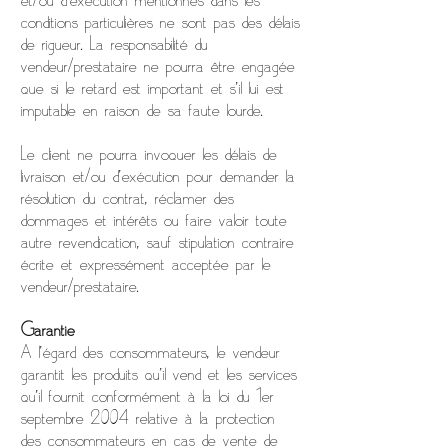
et/ou d’exécution mentionnés dans les
conditions particulières ne sont pas des délais
de rigueur. La responsabilité du
vendeur/prestataire ne pourra être engagée
que si le retard est important et s'il lui est
imputable en raison de sa faute lourde.
Le client ne pourra invoquer les délais de
livraison et/ou d’exécution pour demander la
résolution du contrat, réclamer des
dommages et intérêts ou faire valoir toute
autre revendication, sauf stipulation contraire
écrite et expressément acceptée par le
vendeur/prestataire.
Garantie
A l’égard des consommateurs, le vendeur
garantit les produits qu’il vend et les services
qu'il fournit conformément à la loi du 1er
septembre 2004 relative à la protection
des consommateurs en cas de vente de