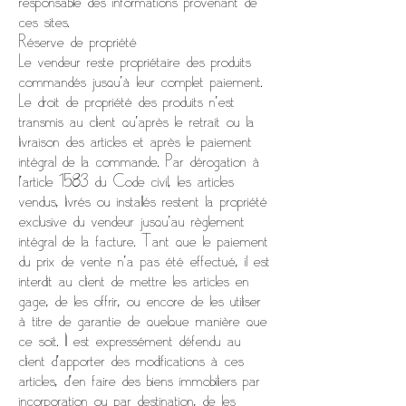
responsable des informations provenant de
ces sites.
Réserve de propriété
Le vendeur reste propriétaire des produits
commandés jusqu’à leur complet paiement.
Le droit de propriété des produits n'est
transmis au client qu'après le retrait ou la
livraison des articles et après le paiement
intégral de la commande. Par dérogation à
l’article 1583 du Code civil, les articles
vendus, livrés ou installés restent la propriété
exclusive du vendeur jusqu’au règlement
intégral de la facture. Tant que le paiement
du prix de vente n'a pas été effectué, il est
interdit au client de mettre les articles en
gage, de les offrir, ou encore de les utiliser
à titre de garantie de quelque manière que
ce soit. Il est expressément défendu au
client d'apporter des modifications à ces
articles, d'en faire des biens immobiliers par
incorporation ou par destination, de les