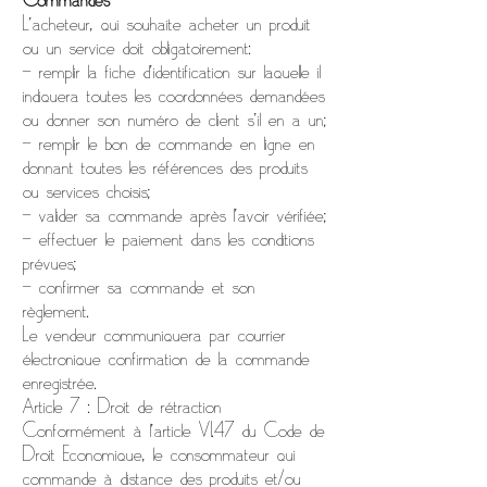
Commandes
L’acheteur, qui souhaite acheter un produit
ou un service doit obligatoirement:
- remplir la fiche d’identification sur laquelle il
indiquera toutes les coordonnées demandées
ou donner son numéro de client s’il en a un;
- remplir le bon de commande en ligne en
donnant toutes les références des produits
ou services choisis;
- valider sa commande après l’avoir vérifiée;
- effectuer le paiement dans les conditions
prévues;
- confirmer sa commande et son
règlement.
Le vendeur communiquera par courrier
électronique confirmation de la commande
enregistrée.
Article 7 : Droit de rétraction
Conformément à l’article VI.47 du Code de
Droit Economique, le consommateur qui
commande à distance des produits et/ou