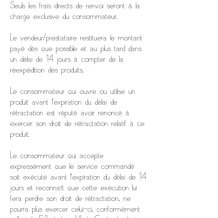
Seuls les frais directs de renvoi seront à la
charge exclusive du consommateur.
Le vendeur/prestataire restituera le montant
payé dès que possible et au plus tard dans
un délai de 14 jours à compter de la
réexpédition des produits.
Le consommateur qui ouvre ou utilise un
produit avant l’expiration du délai de
rétractation est réputé avoir renoncé à
exercer son droit de rétractation relatif à ce
produit.
Le consommateur qui accepte
expressément que le service commandé
soit exécuté avant l’expiration du délai de 14
jours et reconnaît que cette exécution lui
fera perdre son droit de rétractation, ne
pourra plus exercer celui-ci, conformément