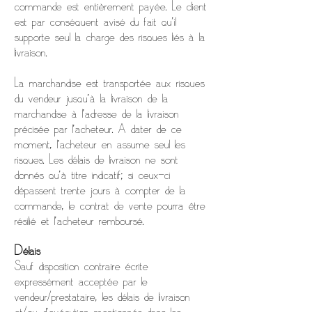
commande est entièrement payée. Le client
est par conséquent avisé du fait qu’il
supporte seul la charge des risques liés à la
livraison.
La marchandise est transportée aux risques
du vendeur jusqu'à la livraison de la
marchandise à l'adresse de la livraison
précisée par l'acheteur. A dater de ce
moment, l'acheteur en assume seul les
risques. Les délais de livraison ne sont
donnés qu’à titre indicatif; si ceux-ci
dépassent trente jours à compter de la
commande, le contrat de vente pourra être
résilié et l’acheteur remboursé.
Délais
Sauf disposition contraire écrite
expressément acceptée par le
vendeur/prestataire, les délais de livraison