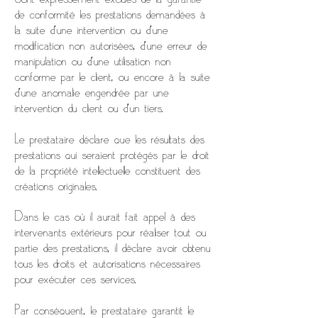
de conformité les prestations demandées à
la suite d’une intervention ou d’une
modification non autorisées, d’une erreur de
manipulation ou d’une utilisation non
conforme par le client, ou encore à la suite
d’une anomalie engendrée par une
intervention du client ou d'un tiers.
Le prestataire déclare que les résultats des
prestations qui seraient protégés par le droit
de la propriété intellectuelle constituent des
créations originales.
Dans le cas où il aurait fait appel à des
intervenants extérieurs pour réaliser tout ou
partie des prestations, il déclare avoir obtenu
tous les droits et autorisations nécessaires
pour exécuter ces services.
Par conséquent, le prestataire garantit le