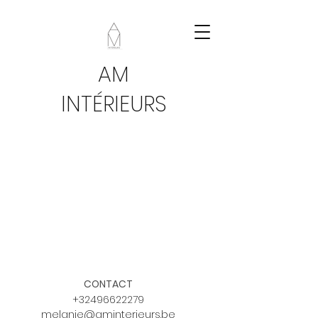
AM
INTÉRIEURS
CONTACT
+32496622279
melanie@aminterieurs.be