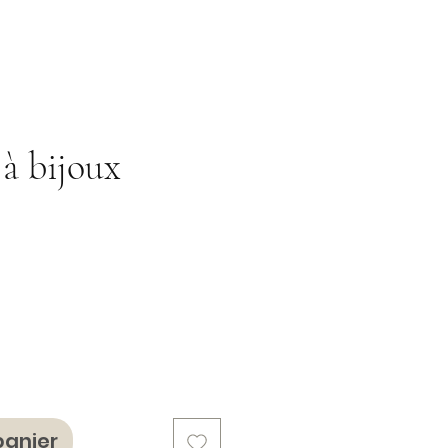
 à bijoux
x
panier