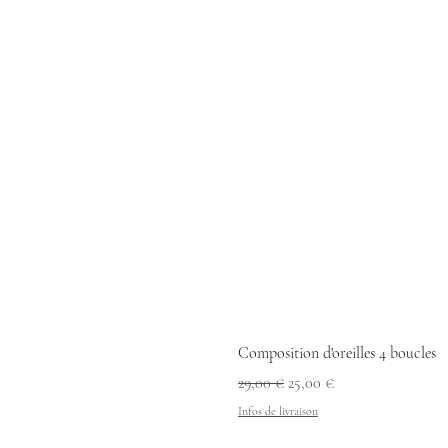
Composition d'oreilles 4 boucles
Prix original
Prix promotionnel
29,00 €
25,00 €
Infos de livraison